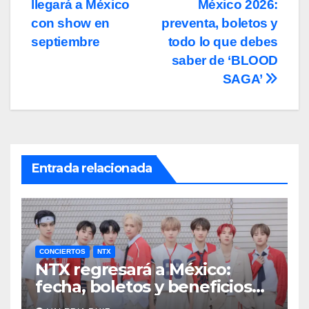
llegará a México
México 2026:
de
con show en
preventa, boletos y
entradas
septiembre
todo lo que debes
saber de ‘BLOOD
SAGA’
Entrada relacionada
CONCIERTOS
NTX
NTX regresará a México:
fecha, boletos y beneficios
VIP