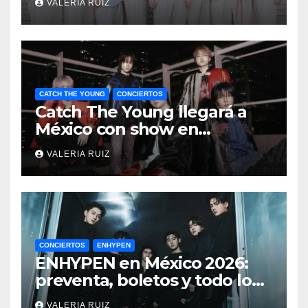
VALERIA RUIZ
CATCH THE YOUNG
CONCIERTOS
Catch The Young llegará a
México con show en
septiembre
VALERIA RUIZ
CONCIERTOS
ENHYPEN
ENHYPEN en México 2026:
preventa, boletos y todo lo
que debes saber de ‘BLOOD
VALERIA RUIZ