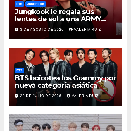
BTS
JUNGKOOK
Jungkook le regala sus
lentes de sol a una ARMY
durante concierto de BTS
3 DE AGOSTO DE 2026
VALERIA RUIZ
BTS
BTS boicotea los Grammy por
nueva categoría asiática
29 DE JULIO DE 2026
VALERIA RUIZ