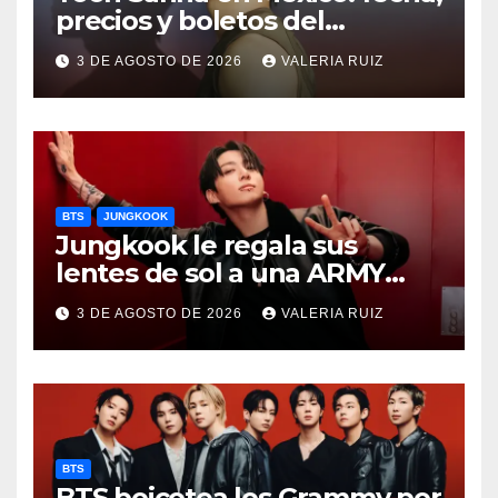
precios y boletos del
FANCON
3 DE AGOSTO DE 2026
VALERIA RUIZ
BTS
JUNGKOOK
Jungkook le regala sus
lentes de sol a una ARMY
durante concierto de BTS
3 DE AGOSTO DE 2026
VALERIA RUIZ
BTS
BTS boicotea los Grammy por