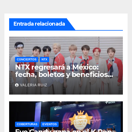
Entrada relacionada
CONCIERTOS
NTX
NTX regresará a México:
fecha, boletos y beneficios
VIP
VALERIA RUIZ
COBERTURAS
EVENTOS
Eye Candy gana en el K-Pop