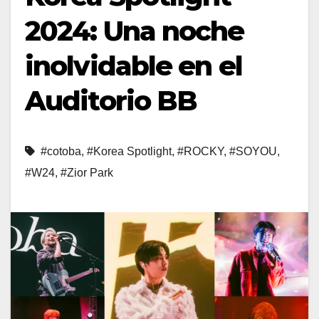
2024: Una noche
inolvidable en el
Auditorio BB
#cotoba
,
#Korea Spotlight
,
#ROCKY
,
#SOYOU
,
#W24
,
#Zior Park