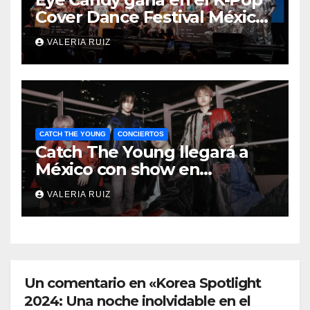
Cover Dance Festival México
2026
VALERIA RUIZ
CATCH THE YOUNG
CONCIERTOS
Catch The Young llegará a
México con show en
septiembre
VALERIA RUIZ
Un comentario en «Korea Spotlight
2024: Una noche inolvidable en el