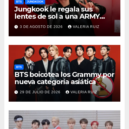
BTS
JUNGKOOK
Jungkook le regala sus
lentes de sol a una ARMY
durante concierto de BTS
3 DE AGOSTO DE 2026
VALERIA RUIZ
BTS
BTS boicotea los Grammy por
nueva categoría asiática
29 DE JULIO DE 2026
VALERIA RUIZ