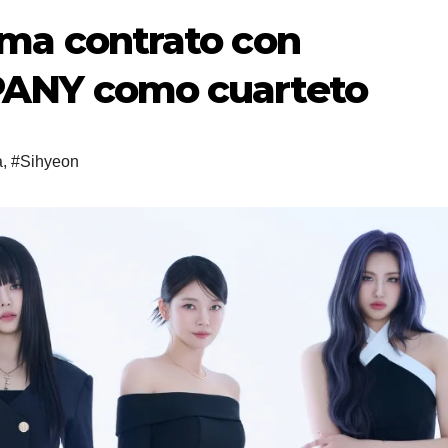
ma contrato con
NY como cuarteto
a
,
#Sihyeon