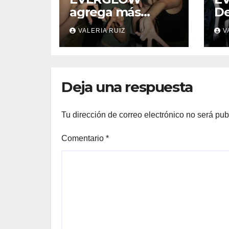
agrega más
De
fechas a su gira
Gi
VALERIA RUIZ
V
mundial
HE
«RE:CODE»
Mé
Deja una respuesta
Tu dirección de correo electrónico no será pub
Comentario
*