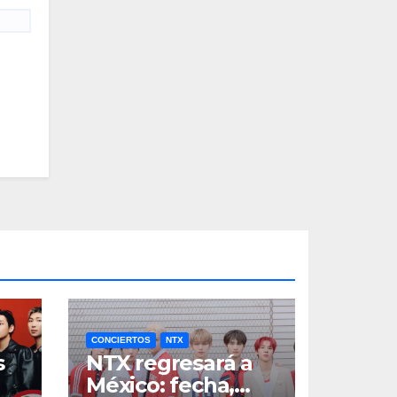
CONCIERTOS
NTX
s
NTX regresará a
México: fecha,