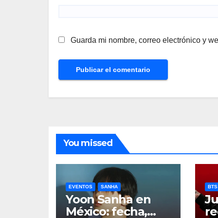
Guarda mi nombre, correo electrónico y w
You missed
EVENTOS
SANHA
BTS
Yoon Sanha en
Ju
México: fecha,
re