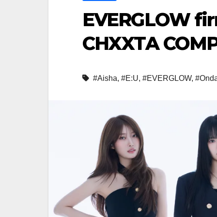
EVERGLOW fir
CHXXTA COMPA
#Aisha
,
#E:U
,
#EVERGLOW
,
#Ond