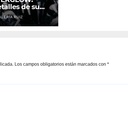
talles de su
ra ‘PULSE &
ALERIA RUIZ
ART’ en
xico
licada.
Los campos obligatorios están marcados con
*