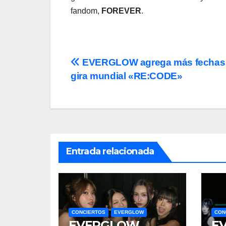
fandom,
FOREVER
.
Navegación
EVERGLOW agrega más fechas 
gira mundial «RE:CODE»
de
entradas
Entrada relacionada
CONCIERTOS
EVERGLOW
CON
EVERGLOW
E