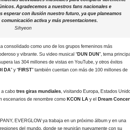
 únicos. Agradecemos a nuestros fans nacionales e
s esperar con ilusión nuestro futuro, ya que planeamos
 comunicación activa y más presentaciones.
Sihyeon
 consolidado como uno de los grupos femeninos más
poderoso y vibrante. Su video musical “
DUN DUN
”, tema princip
 supera las 304 millones de vistas en YouTube, y otros éxitos
DI DA
” y “
FIRST
” también cuentan con más de 100 millones de
o a cabo
tres giras mundiales
, visitando Europa, Estados Unid
en escenarios de renombre como
KCON LA
y el
Dream Concer
PANY, EVERGLOW ya trabaja en un próximo álbum y en una
as regiones del mundo, donde se reunirán nuevamente con su