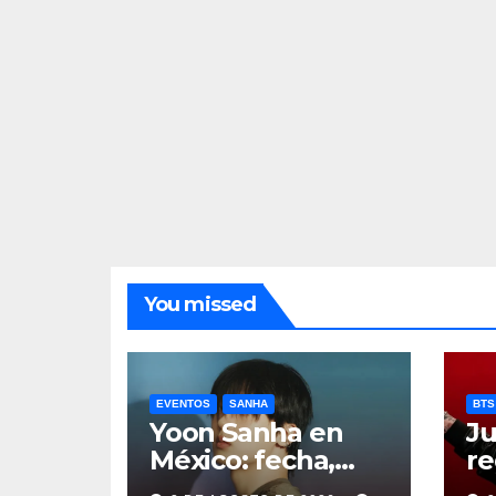
You missed
EVENTOS
SANHA
BTS
Yoon Sanha en
Ju
México: fecha,
re
precios y boletos
de