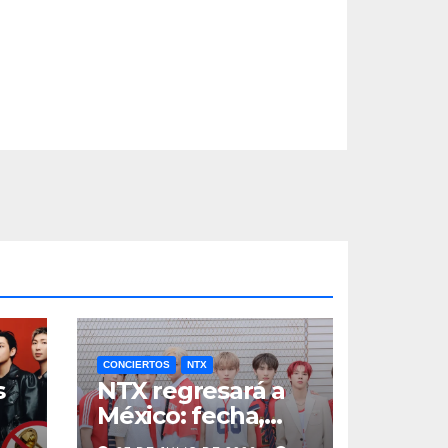
CONCIERTOS
NTX
s
NTX regresará a
México: fecha,
a
boletos y