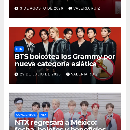
durante concierto de BTS
3 DE AGOSTO DE 2026
VALERIA RUIZ
BTS
BTS boicotea los Grammy por
nueva categoría asiática
29 DE JULIO DE 2026
VALERIA RUIZ
CONCIERTOS
NTX
NTX regresará a México:
fecha, boletos y beneficios