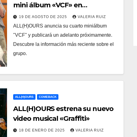
mini álbum «VCF» en
septiembre
19 DE AGOSTO DE 2025
VALERIA RUIZ
ALL(H)OURS anuncia su cuarto miniálbum
"VCF" y publicará un adelanto próximamente.
Descubre la información más reciente sobre el
grupo.
ALL(H)OURS
COMEBACK
ALL(H)OURS estrena su nuevo
video musical «Graffiti»
18 DE ENERO DE 2025
VALERIA RUIZ