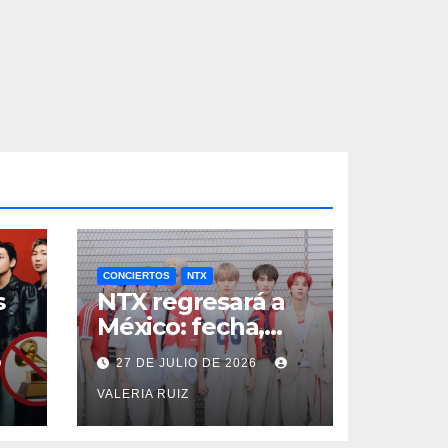
CONCIERTOS
NTX
s
NTX regresará a
México: fecha,
a
boletos y
27 DE JULIO DE 2026
beneficios VIP
VALERIA RUIZ