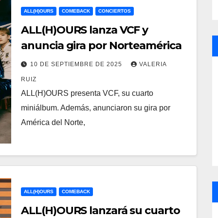
ALL(H)OURS
COMEBACK
CONCIERTOS
ALL(H)OURS lanza VCF y
anuncia gira por Norteamérica
10 DE SEPTIEMBRE DE 2025
VALERIA
RUIZ
ALL(H)OURS presenta VCF, su cuarto
miniálbum. Además, anunciaron su gira por
América del Norte,
ALL(H)OURS
COMEBACK
ALL(H)OURS lanzará su cuarto