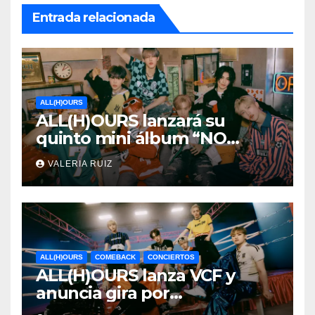
Entrada relacionada
ALL(H)OURS
ALL(H)OURS lanzará su
quinto mini álbum “NO
DOUBT”
VALERIA RUIZ
ALL(H)OURS
COMEBACK
CONCIERTOS
ALL(H)OURS lanza VCF y
anuncia gira por
Norteamérica