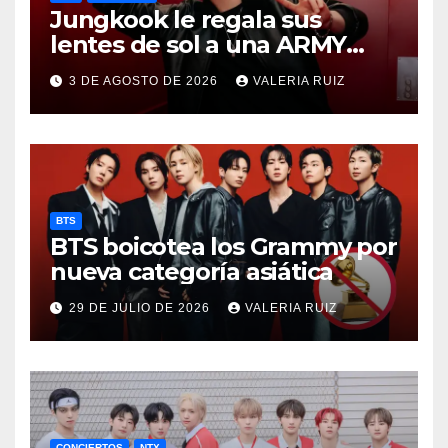
Jungkook le regala sus
lentes de sol a una ARMY
durante concierto de BTS
3 DE AGOSTO DE 2026
VALERIA RUIZ
BTS
BTS boicotea los Grammy por
nueva categoría asiática
29 DE JULIO DE 2026
VALERIA RUIZ
CONCIERTOS
NTX