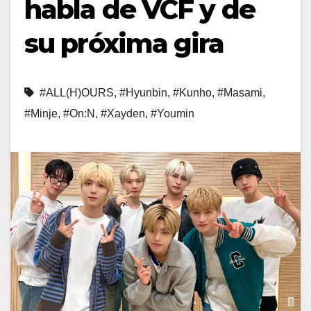
habla de VCF y de
su próxima gira
#ALL(H)OURS
,
#Hyunbin
,
#Kunho
,
#Masami
,
#Minje
,
#On:N
,
#Xayden
,
#Youmin