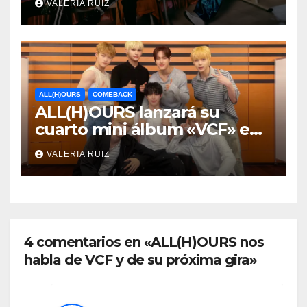
VALERIA RUIZ
ALL(H)OURS
COMEBACK
ALL(H)OURS lanzará su
cuarto mini álbum «VCF» en
septiembre
VALERIA RUIZ
4 comentarios en «ALL(H)OURS nos
habla de VCF y de su próxima gira»