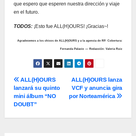
que espero que esperen nuestra dirección y viaje
en el futuro.
TODOS:
¡Esto fue ALL(H)OURS! ¡Gracias~!
Agradecemos a los chicos de ALL(H)OURS y a la agencia de RP.
Cobertura:
–
Fernanda Palacio
Redacción: Valeria Ruiz
Navegación
ALL(H)OURS
ALL(H)OURS lanza
lanzará su quinto
VCF y anuncia gira
de
mini álbum “NO
por Norteamérica
entradas
DOUBT”