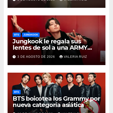
BTS
JUNGKOOK
Jungkook le regala sus
lentes de sol a una ARMY
durante concierto de BTS
3 DE AGOSTO DE 2026
VALERIA RUIZ
BTS
BTS boicotea los Grammy por
nueva categoría asiática