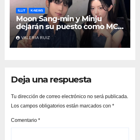
ILLIT
K-NEWS
Moon Sang-min y Minju
dejarán su puesto como MCs
de Music Bank
VALERIA RUIZ
Deja una respuesta
Tu dirección de correo electrónico no será publicada.
Los campos obligatorios están marcados con
*
Comentario
*