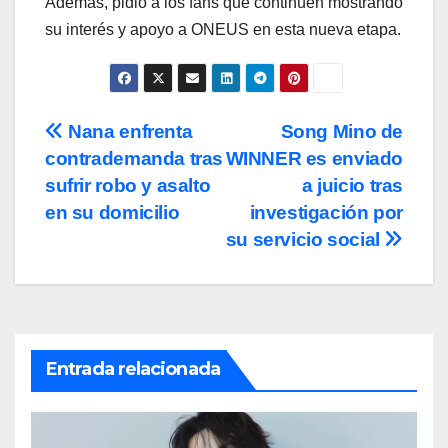
Además, pidió a los fans que continúen mostrando
su interés y apoyo a ONEUS en esta nueva etapa.
Navegación
Nana enfrenta
Song Mino de
contrademanda tras
WINNER es enviado
de
sufrir robo y asalto
a juicio tras
entradas
en su domicilio
investigación por
su servicio social
Entrada relacionada