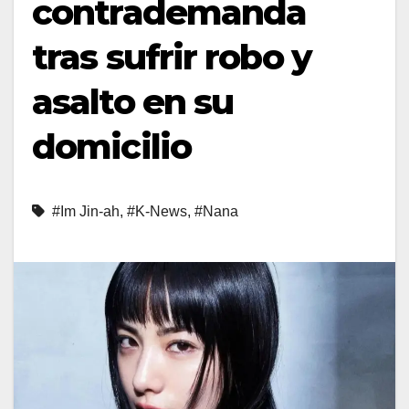
contrademanda
tras sufrir robo y
asalto en su
domicilio
#Im Jin-ah
,
#K-News
,
#Nana