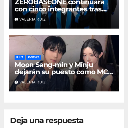
ZEROBASEONE continuará
con cinco integrantes tras
salida de miembros de YH
VALERIA RUIZ
Entertainment
ILLIT
K-NEWS
Moon Sang-min y Minju
dejarán su puesto como MCs
de Music Bank
VALERIA RUIZ
Deja una respuesta