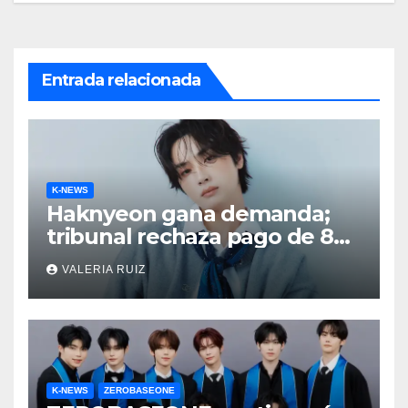
Entrada relacionada
K-NEWS
Haknyeon gana demanda;
tribunal rechaza pago de 8
mil millones de wones
VALERIA RUIZ
K-NEWS
ZEROBASEONE