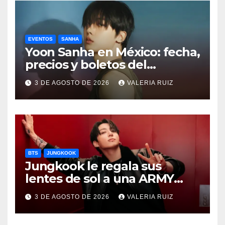
EVENTOS
SANHA
Yoon Sanha en México: fecha,
precios y boletos del
FANCON
3 DE AGOSTO DE 2026
VALERIA RUIZ
BTS
JUNGKOOK
Jungkook le regala sus
lentes de sol a una ARMY
durante concierto de BTS
3 DE AGOSTO DE 2026
VALERIA RUIZ