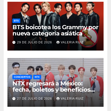
BTS
BTS boicotea los Grammy por
nueva categoría asiática
29 DE JULIO DE 2026
VALERIA RUIZ
CONCIERTOS
NTX
NTX regresará a México:
fecha, boletos y beneficios
VIP
27 DE JULIO DE 2026
VALERIA RUIZ