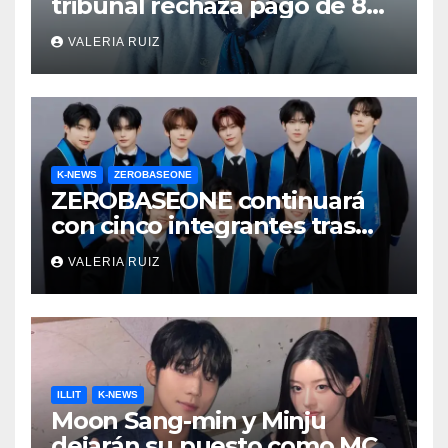
tribunal rechaza pago de 8
mil millones de wones
VALERIA RUIZ
K-NEWS
ZEROBASEONE
ZEROBASEONE continuará
con cinco integrantes tras
salida de miembros de YH
VALERIA RUIZ
Entertainment
ILLIT
K-NEWS
Moon Sang-min y Minju
dejarán su puesto como MCs