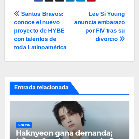
Navegación
Santos Bravos:
Lee Si Young
conoce el nuevo
anuncia embarazo
de
proyecto de HYBE
por FIV tras su
entradas
con talentos de
divorcio
toda Latinoamérica
Entrada relacionada
K-NEWS
Haknyeon gana demanda;