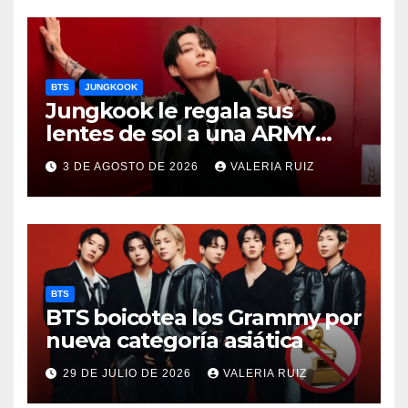
BTS
JUNGKOOK
Jungkook le regala sus
lentes de sol a una ARMY
durante concierto de BTS
3 DE AGOSTO DE 2026
VALERIA RUIZ
BTS
BTS boicotea los Grammy por
nueva categoría asiática
29 DE JULIO DE 2026
VALERIA RUIZ