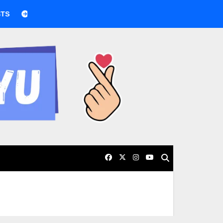
BTS boicotea los Grammy por nueva categoría asiática