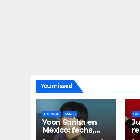
You missed
EVENTOS
SANHA
BTS
Yoon Sanha en
Ju
México: fecha,
re
precios y boletos
de