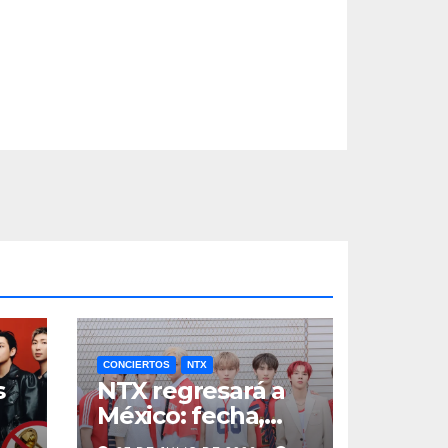
CONCIERTOS
NTX
s
NTX regresará a
México: fecha,
a
boletos y