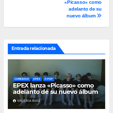
«Picasso» como
de
adelanto de su
entradas
nuevo álbum
Entrada relacionada
COMEBACK
EPEX
K-POP
EPEX lanza «Picasso» como
adelanto de su nuevo álbum
VALERIA RUIZ