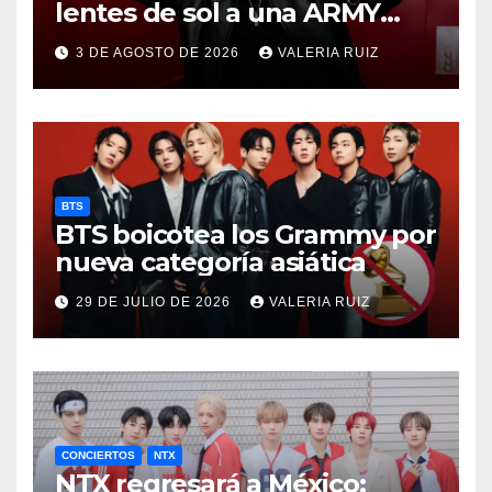
lentes de sol a una ARMY
durante concierto de BTS
3 DE AGOSTO DE 2026
VALERIA RUIZ
BTS
BTS boicotea los Grammy por
nueva categoría asiática
29 DE JULIO DE 2026
VALERIA RUIZ
CONCIERTOS
NTX
NTX regresará a México: