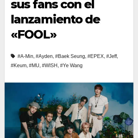
sus fans con el
lanzamiento de
«FOOL»
#A-Min
,
#Ayden
,
#Baek Seung
,
#EPEX
,
#Jeff
,
#Keum
,
#MU
,
#WISH
,
#Ye Wang