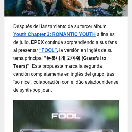
Después del lanzamiento de su tercer álbum
Youth Chapter 3: ROMANTIC YOUTH
a finales
de julio,
EPEX
continúa sorprendiendo a sus fans
al presentar
“FOOL”
, la versión en inglés de su
tema principal
“눈물나게 고마워 (Grateful to
Tears)”
. Esta propuesta marca la segunda
canción completamente en inglés del grupo, tras
“so nice”, colaboración con el dúo estadounidense
de synth-pop joan.