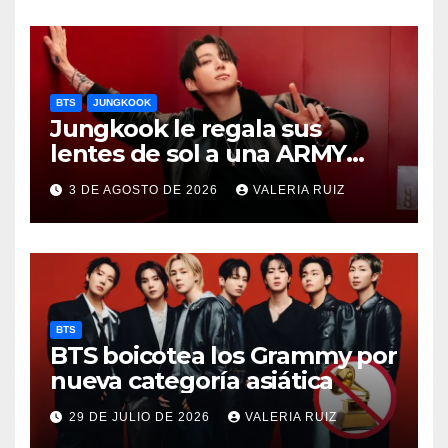
BTS
JUNGKOOK
Jungkook le regala sus
lentes de sol a una ARMY
durante concierto de BTS
3 DE AGOSTO DE 2026
VALERIA RUIZ
BTS
BTS boicotea los Grammy por
nueva categoría asiática
29 DE JULIO DE 2026
VALERIA RUIZ