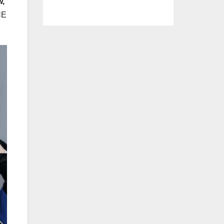
w,
NE