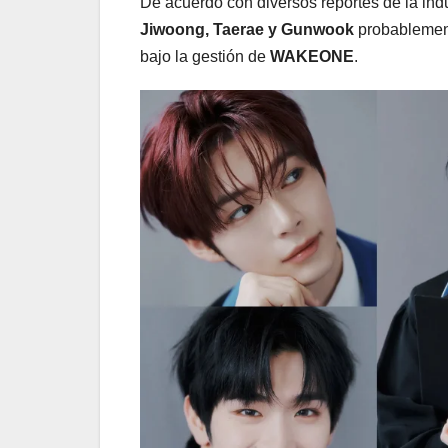
De acuerdo con diversos reportes de la indu
Jiwoong, Taerae y Gunwook
probablemen
bajo la gestión de
WAKEONE
.