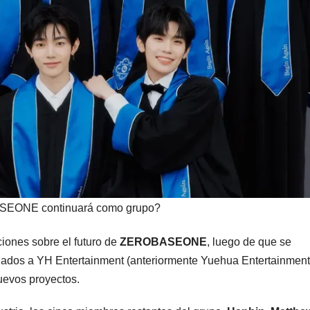
EONE continuará como grupo?
iones sobre el futuro de
ZEROBASEONE
, luego de que se
iliados a YH Entertainment (anteriormente Yuehua Entertainment
uevos proyectos.