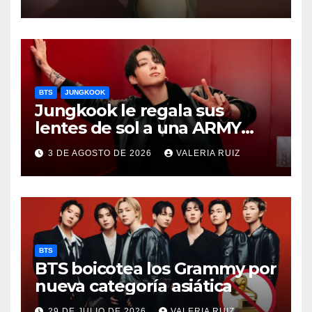
BTS
JUNGKOOK
Jungkook le regala sus
lentes de sol a una ARMY
durante concierto de BTS
3 DE AGOSTO DE 2026
VALERIA RUIZ
BTS
BTS boicotea los Grammy por
nueva categoría asiática
29 DE JULIO DE 2026
VALERIA RUIZ