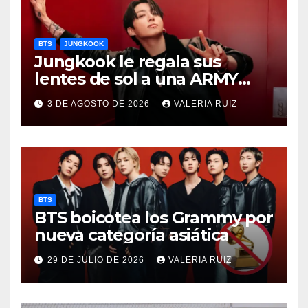
BTS
JUNGKOOK
Jungkook le regala sus
lentes de sol a una ARMY
durante concierto de BTS
3 DE AGOSTO DE 2026
VALERIA RUIZ
BTS
BTS boicotea los Grammy por
nueva categoría asiática
29 DE JULIO DE 2026
VALERIA RUIZ