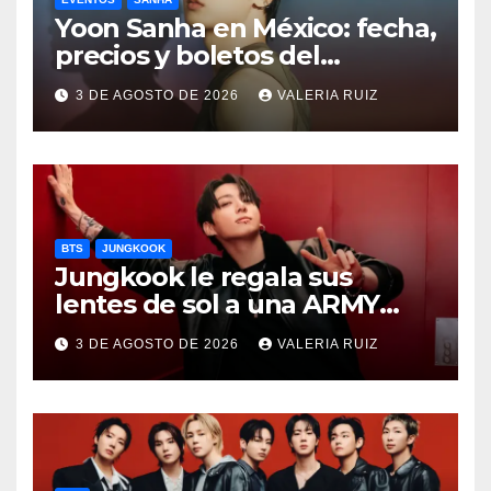
Yoon Sanha en México: fecha,
precios y boletos del
FANCON
3 DE AGOSTO DE 2026
VALERIA RUIZ
BTS
JUNGKOOK
Jungkook le regala sus
lentes de sol a una ARMY
durante concierto de BTS
3 DE AGOSTO DE 2026
VALERIA RUIZ