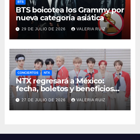
BTS
BTS boicotea los Grammy por
nueva categoría asiática
29 DE JULIO DE 2026
VALERIA RUIZ
CONCIERTOS
NTX
NTX regresará a México:
fecha, boletos y beneficios
VIP
27 DE JULIO DE 2026
VALERIA RUIZ