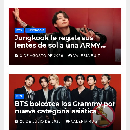
BTS
JUNGKOOK
Jungkook le regala sus
lentes de sol a una ARMY
durante concierto de BTS
3 DE AGOSTO DE 2026
VALERIA RUIZ
BTS
BTS boicotea los Grammy por
nueva categoría asiática
29 DE JULIO DE 2026
VALERIA RUIZ