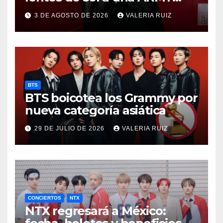
durante concierto de BTS
3 DE AGOSTO DE 2026
VALERIA RUIZ
BTS
BTS boicotea los Grammy por
nueva categoría asiática
29 DE JULIO DE 2026
VALERIA RUIZ
CONCIERTOS
NTX
NTX regresará a México: