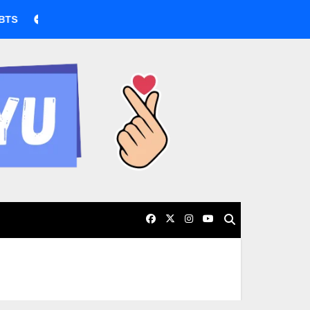
BTS boicotea los Grammy por nueva categoría asiática