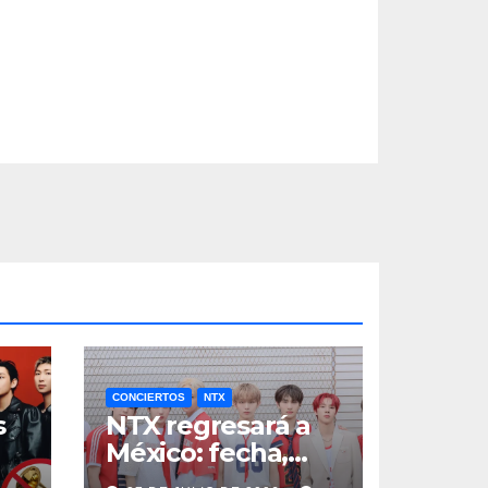
CONCIERTOS
NTX
s
NTX regresará a
México: fecha,
a
boletos y