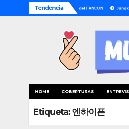
Saltar
Tendencia
 México: fecha, precios y boletos del FANCON
Jungkook le 
al
contenido
HOME
COBERTURAS
ENTREVI
Etiqueta:
엔하이픈