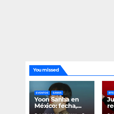
You missed
EVENTOS
SANHA
BTS
Yoon Sanha en
Ju
México: fecha,
re
precios y boletos
de