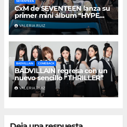
SEVENTEEN
CxM de SEVENTEEN lanza su
primer mini álbum “HYPE
VIBES”
VALERIA RUIZ
BADVILLAIN
COMEBACK
BADVILLAIN regresa con un
nuevo sencillo “THRILLER”
VALERIA RUIZ
Deja una respuesta