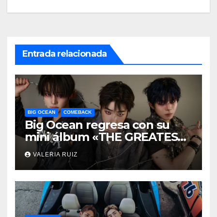
Entrada relacionada
BIG OCEAN
COMEBACK
Big Ocean regresa con su
mini álbum «THE GREATEST
BATTLE»
VALERIA RUIZ