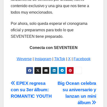
contenido exclusivo y una gira que nos tiene a
todos muy emocionados.
Por ahora, solo queda esperar el cronograma
oficial y prepararnos para todo lo que
SEVENTEEN tiene preparado.
Conecta con SEVENTEEN
Weverse
|
Instagram
|
TikTok
|
X
|
Facebook
Navegación
EPEX regresa
Big Ocean celebra
con su 3er álbum:
su aniversario y
de
ROMANTIC YOUTH
lanzan un mini
entradas
álbum