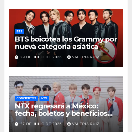
BTS
BTS boicotea los Grammy por
nueva categoría asiática
29 DE JULIO DE 2026
VALERIA RUIZ
CONCIERTOS
NTX
NTX regresará a México:
fecha, boletos y beneficios
VIP
27 DE JULIO DE 2026
VALERIA RUIZ