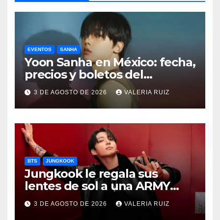
EVENTOS
SANHA
Yoon Sanha en México: fecha,
precios y boletos del
FANCON
3 DE AGOSTO DE 2026
VALERIA RUIZ
BTS
JUNGKOOK
Jungkook le regala sus
lentes de sol a una ARMY
durante concierto de BTS
3 DE AGOSTO DE 2026
VALERIA RUIZ