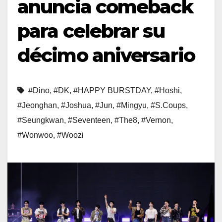
anuncia comeback
para celebrar su
décimo aniversario
#Dino
,
#DK
,
#HAPPY BURSTDAY
,
#Hoshi
,
#Jeonghan
,
#Joshua
,
#Jun
,
#Mingyu
,
#S.Coups
,
#Seungkwan
,
#Seventeen
,
#The8
,
#Vernon
,
#Wonwoo
,
#Woozi