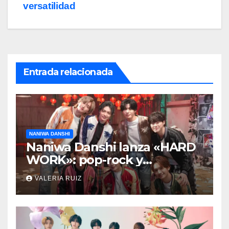
entradas
versatilidad
Entrada relacionada
NANIWA DANSHI
Naniwa Danshi lanza «HARD
WORK»: pop-rock y
versatilidad
VALERIA RUIZ