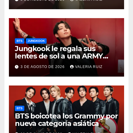
BTS
JUNGKOOK
Jungkook le regala sus
lentes de sol a una ARMY
durante concierto de BTS
3 DE AGOSTO DE 2026
VALERIA RUIZ
BTS
BTS boicotea los Grammy por
nueva categoría asiática