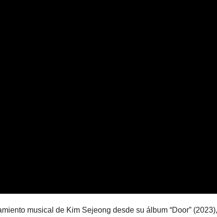
nzamiento musical de Kim Sejeong desde su álbum “Door” (2023),