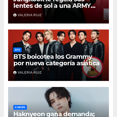
lentes de sol a una ARMY
durante concierto de BTS
VALERIA RUIZ
BTS
BTS boicotea los Grammy
por nueva categoría asiática
VALERIA RUIZ
K-NEWS
Haknyeon gana demanda;