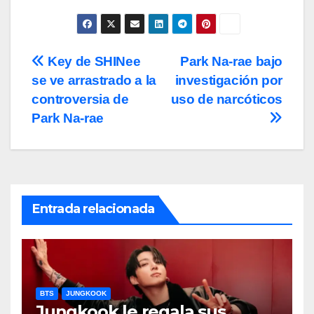
Navegación
Key de SHINee
Park Na-rae bajo
se ve arrastrado a la
investigación por
de
controversia de
uso de narcóticos
entradas
Park Na-rae
Entrada relacionada
BTS
JUNGKOOK
Jungkook le regala sus