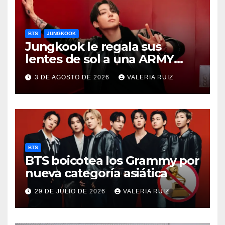
BTS
JUNGKOOK
Jungkook le regala sus
lentes de sol a una ARMY
durante concierto de BTS
3 DE AGOSTO DE 2026
VALERIA RUIZ
BTS
BTS boicotea los Grammy por
nueva categoría asiática
29 DE JULIO DE 2026
VALERIA RUIZ