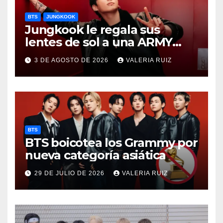
BTS
JUNGKOOK
Jungkook le regala sus
lentes de sol a una ARMY
durante concierto de BTS
3 DE AGOSTO DE 2026
VALERIA RUIZ
BTS
BTS boicotea los Grammy por
nueva categoría asiática
29 DE JULIO DE 2026
VALERIA RUIZ