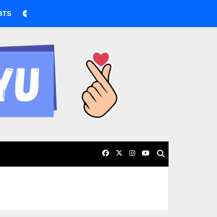
BTS boicotea los Grammy por nueva categoría asiática