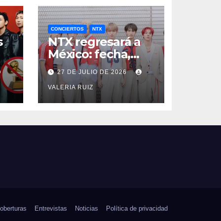
CONCIERTOS
NTX
s
NTX regresará a
México: fecha,
a
boletos y
27 DE JULIO DE 2026
beneficios VIP
VALERIA RUIZ
oberturas
Entrevistas
Noticias
Política de privacidad