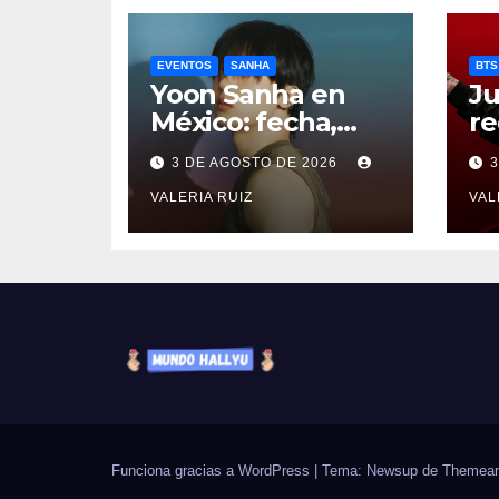
EVENTOS
SANHA
BTS
Yoon Sanha en
Ju
México: fecha,
re
precios y boletos
de
3 DE AGOSTO DE 2026
del FANCON
A
VALERIA RUIZ
co
VAL
Funciona gracias a WordPress
|
Tema: Newsup de
Themean