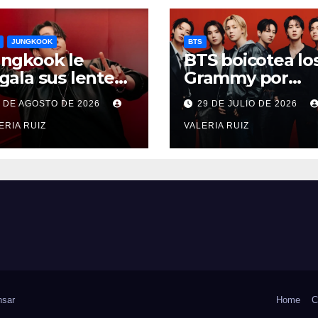
JUNGKOOK
BTS
ngkook le
BTS boicotea lo
gala sus lentes
Grammy por
 sol a una
nueva categorí
3 DE AGOSTO DE 2026
29 DE JULIO DE 2026
RMY durante
asiática
ncierto de BTS
ERIA RUIZ
VALERIA RUIZ
sar
Home
C