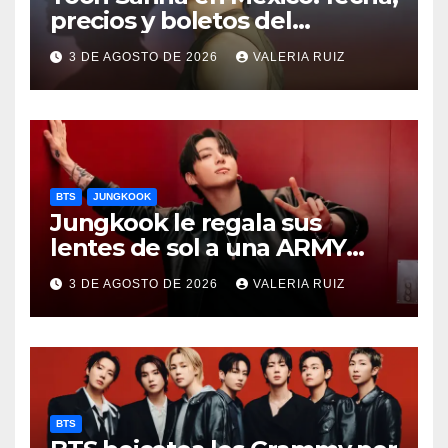
precios y boletos del
FANCON
3 DE AGOSTO DE 2026
VALERIA RUIZ
BTS
JUNGKOOK
Jungkook le regala sus
lentes de sol a una ARMY
durante concierto de BTS
3 DE AGOSTO DE 2026
VALERIA RUIZ
BTS