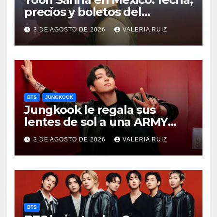
precios y boletos del
FANCON
3 DE AGOSTO DE 2026
VALERIA RUIZ
BTS
JUNGKOOK
Jungkook le regala sus
lentes de sol a una ARMY
durante concierto de BTS
3 DE AGOSTO DE 2026
VALERIA RUIZ
BTS