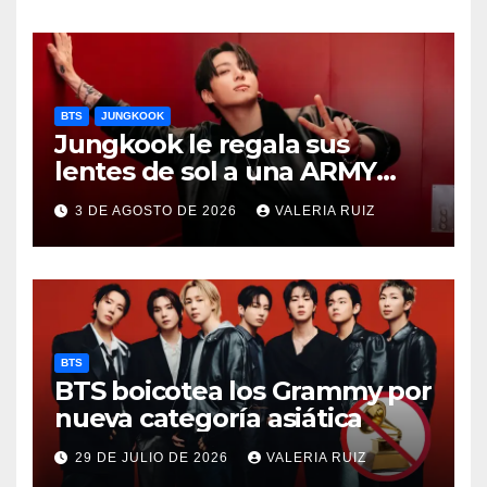
BTS
JUNGKOOK
Jungkook le regala sus
lentes de sol a una ARMY
durante concierto de BTS
3 DE AGOSTO DE 2026
VALERIA RUIZ
BTS
BTS boicotea los Grammy por
nueva categoría asiática
29 DE JULIO DE 2026
VALERIA RUIZ