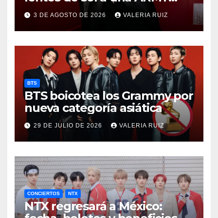
durante concierto de BTS
3 DE AGOSTO DE 2026
VALERIA RUIZ
BTS
BTS boicotea los Grammy por
nueva categoría asiática
29 DE JULIO DE 2026
VALERIA RUIZ
CONCIERTOS
NTX
NTX regresará a México: