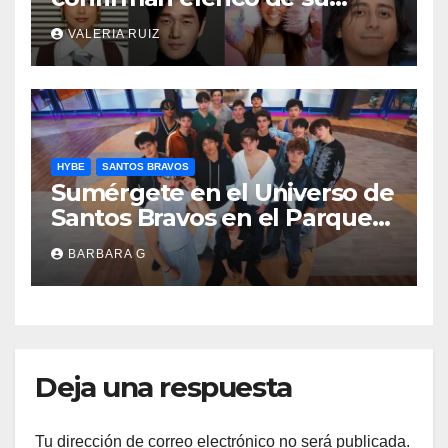
película de K-pop
VALERIA RUIZ
HYBE
SANTOS BRAVOS
Sumérgete en el Universo de
Santos Bravos en el Parque
Bicentenario, el nuevo
BARBARA G
proyecto de HYBE
Deja una respuesta
Tu dirección de correo electrónico no será publicada.