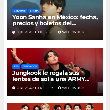
EVENTOS
SANHA
Yoon Sanha en México: fecha,
precios y boletos del
FANCON
3 DE AGOSTO DE 2026
VALERIA RUIZ
BTS
JUNGKOOK
Jungkook le regala sus
lentes de sol a una ARMY
durante concierto de BTS
3 DE AGOSTO DE 2026
VALERIA RUIZ