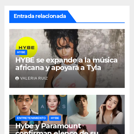
Entrada relacionada
HYBE
HYBE se expande a la música
africana y apoyará a Tyla
VALERIA RUIZ
ENTRETENIMIENTO
HYBE
Hybe y Paramount
confirman elenco de su