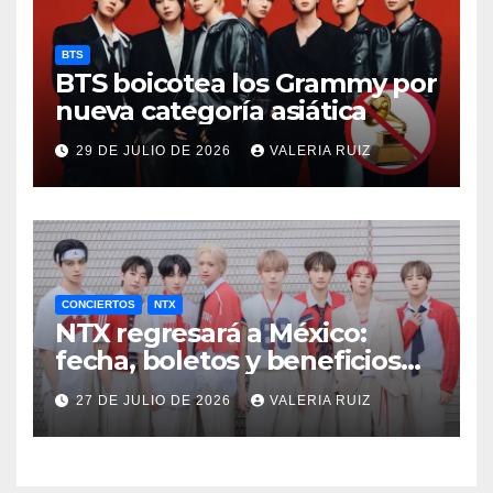
BTS
BTS boicotea los Grammy por
nueva categoría asiática
29 DE JULIO DE 2026
VALERIA RUIZ
CONCIERTOS
NTX
NTX regresará a México:
fecha, boletos y beneficios
VIP
27 DE JULIO DE 2026
VALERIA RUIZ