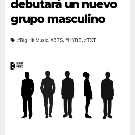
debutará un nuevo
grupo masculino
#Big Hit Music
,
#BTS
,
#HYBE
,
#TXT