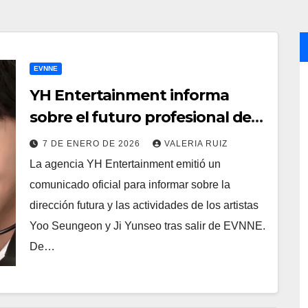
EVNNE
YH Entertainment informa
sobre el futuro profesional de
Yoo Seungeon y Ji Yunseo
7 DE ENERO DE 2026
VALERIA RUIZ
La agencia YH Entertainment emitió un
comunicado oficial para informar sobre la
dirección futura y las actividades de los artistas
Yoo Seungeon y Ji Yunseo tras salir de EVNNE.
De…