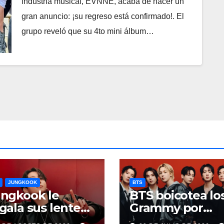
industria musical, EVNNE, acaba de hacer un
gran anuncio: ¡su regreso está confirmado!. El
grupo reveló que su 4to mini álbum…
JUNGKOOK
BTS
ngkook le
BTS boicotea lo
gala sus lentes
Grammy por
 sol a una
nueva categorí