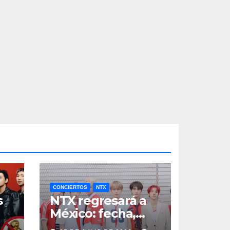
CONCIERTOS
NTX
s
NTX regresará a
México: fecha,
a
boletos y