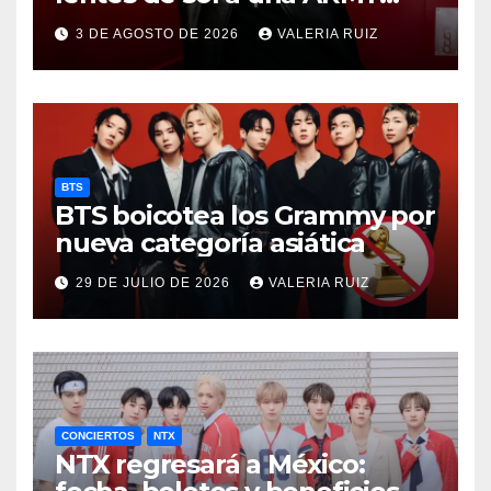
durante concierto de BTS
3 DE AGOSTO DE 2026
VALERIA RUIZ
BTS
BTS boicotea los Grammy por
nueva categoría asiática
29 DE JULIO DE 2026
VALERIA RUIZ
CONCIERTOS
NTX
NTX regresará a México: