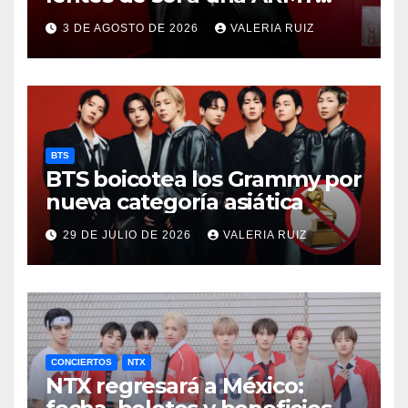
durante concierto de BTS
3 DE AGOSTO DE 2026
VALERIA RUIZ
BTS
BTS boicotea los Grammy por
nueva categoría asiática
29 DE JULIO DE 2026
VALERIA RUIZ
CONCIERTOS
NTX
NTX regresará a México: