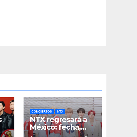
CONCIERTOS
NTX
s
NTX regresará a
México: fecha,
a
boletos y