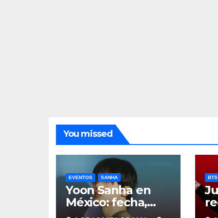
You missed
EVENTOS
SANHA
BTS
Yoon Sanha en
Ju
México: fecha,
re
precios y boletos
de