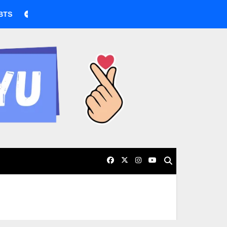
BTS boicotea los Grammy por nueva categoría asiática