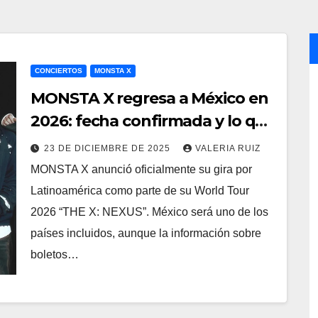
CONCIERTOS
MONSTA X
MONSTA X regresa a México en
2026: fecha confirmada y lo que
se sabe de los boletos
23 DE DICIEMBRE DE 2025
VALERIA RUIZ
MONSTA X anunció oficialmente su gira por
Latinoamérica como parte de su World Tour
2026 “THE X: NEXUS”. México será uno de los
países incluidos, aunque la información sobre
boletos…