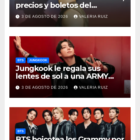
precios y boletos del
FANCON
3 DE AGOSTO DE 2026
VALERIA RUIZ
BTS
JUNGKOOK
Jungkook le regala sus
lentes de sol a una ARMY
durante concierto de BTS
3 DE AGOSTO DE 2026
VALERIA RUIZ
BTS
BTS boicotea los Grammy por