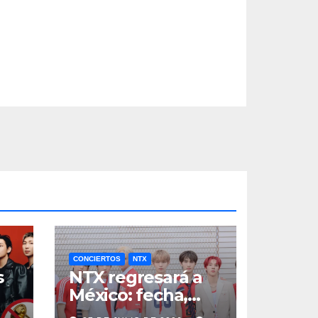
CONCIERTOS
NTX
s
NTX regresará a
México: fecha,
a
boletos y