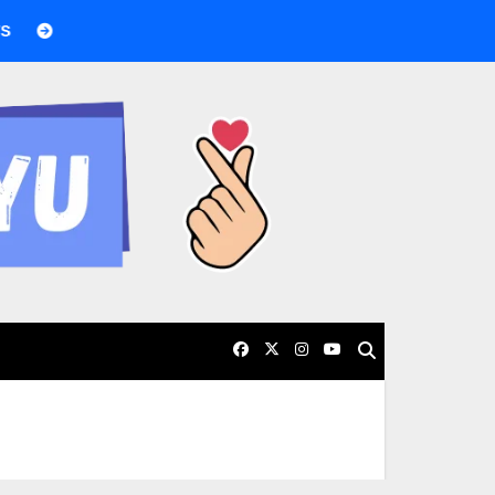
BTS boicotea los Grammy por nueva categoría asiática