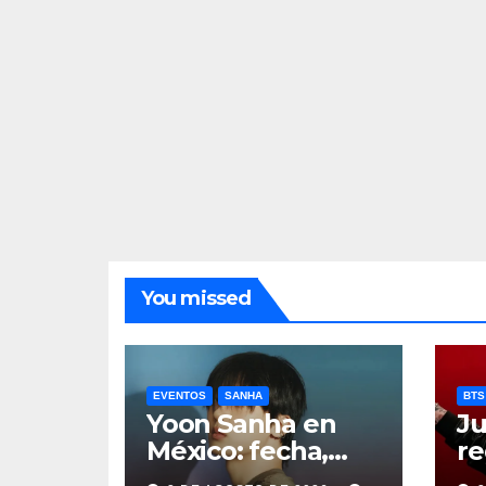
You missed
EVENTOS
SANHA
BTS
Yoon Sanha en
Ju
México: fecha,
re
precios y boletos
de