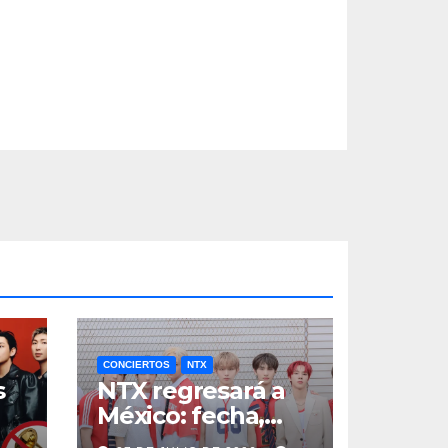
CONCIERTOS
NTX
s
NTX regresará a
México: fecha,
a
boletos y