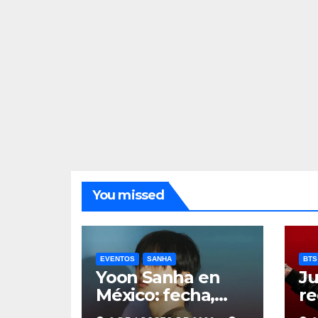
You missed
EVENTOS
SANHA
BTS
Yoon Sanha en
Ju
México: fecha,
re
precios y boletos
de