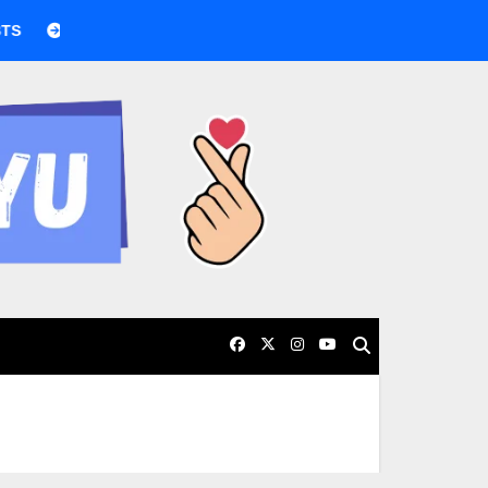
BTS boicotea los Grammy por nueva categoría asiática