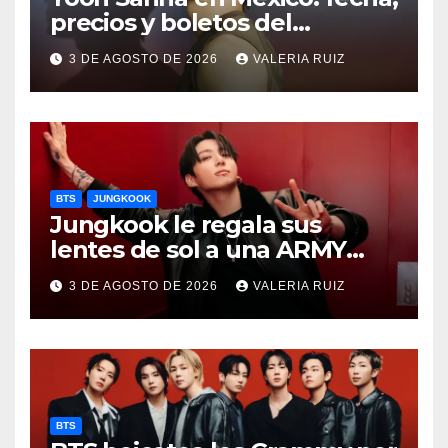
precios y boletos del
FANCON
3 DE AGOSTO DE 2026
VALERIA RUIZ
BTS
JUNGKOOK
Jungkook le regala sus
lentes de sol a una ARMY
durante concierto de BTS
3 DE AGOSTO DE 2026
VALERIA RUIZ
BTS