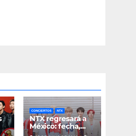
CONCIERTOS
NTX
s
NTX regresará a
México: fecha,
a
boletos y