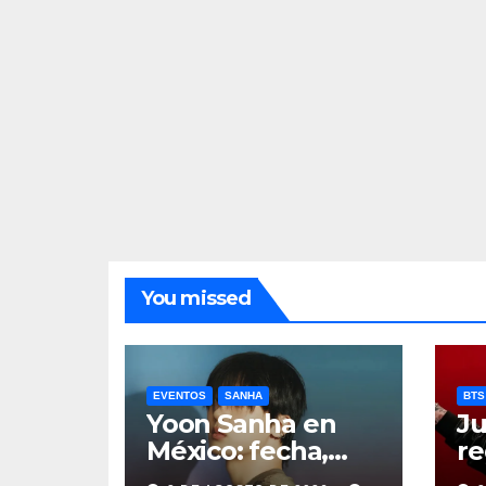
You missed
EVENTOS
SANHA
BTS
Yoon Sanha en
Ju
México: fecha,
re
precios y boletos
de