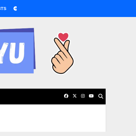
BTS boicotea los Grammy por nueva categoría asiática