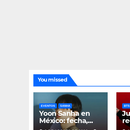
You missed
EVENTOS
SANHA
BTS
Yoon Sanha en
Ju
México: fecha,
re
precios y boletos
de