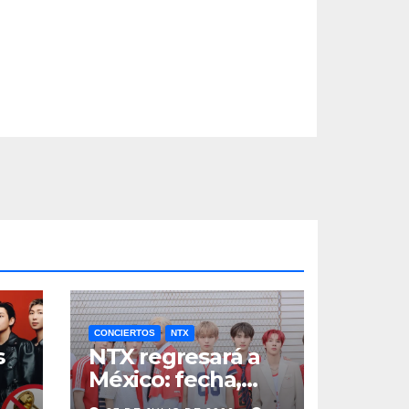
CONCIERTOS
NTX
s
NTX regresará a
México: fecha,
a
boletos y