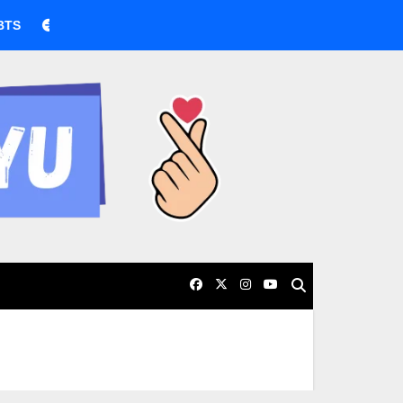
BTS boicotea los Grammy por nueva categoría asiática