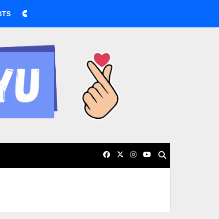
BTS boicotea los Grammy por nueva categoría asiática