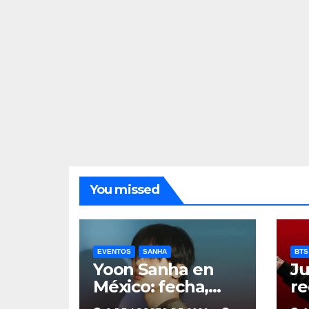
You missed
EVENTOS
SANHA
BTS
Yoon Sanha en
Ju
México: fecha,
re
precios y boletos
de