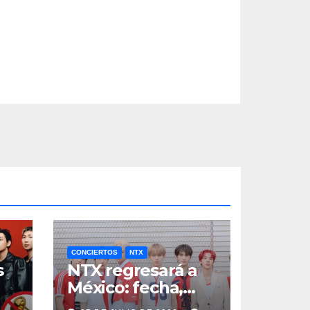
CONCIERTOS
NTX
s
NTX regresará a
México: fecha,
a
boletos y