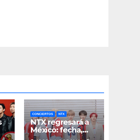
CONCIERTOS
NTX
s
NTX regresará a
México: fecha,
a
boletos y