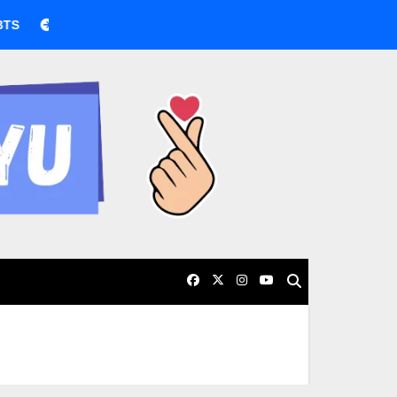
BTS boicotea los Grammy por nueva categoría asiática