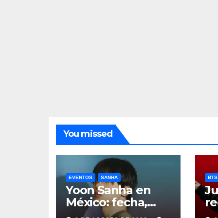
You missed
EVENTOS
SANHA
BTS
Yoon Sanha en
Ju
México: fecha,
re
precios y boletos
de