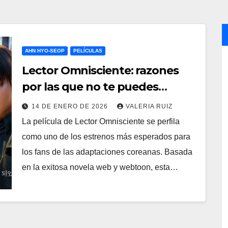
AHN HYO-SEOP
PELÍCULAS
Lector Omnisciente: razones
por las que no te puedes
perder esta película
14 DE ENERO DE 2026
VALERIA RUIZ
La película de Lector Omnisciente se perfila
como uno de los estrenos más esperados para
los fans de las adaptaciones coreanas. Basada
en la exitosa novela web y webtoon, esta…