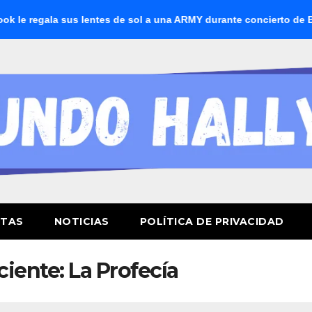
regala sus lentes de sol a una ARMY durante concierto de BTS
STAS
NOTICIAS
POLÍTICA DE PRIVACIDAD
iente: La Profecía