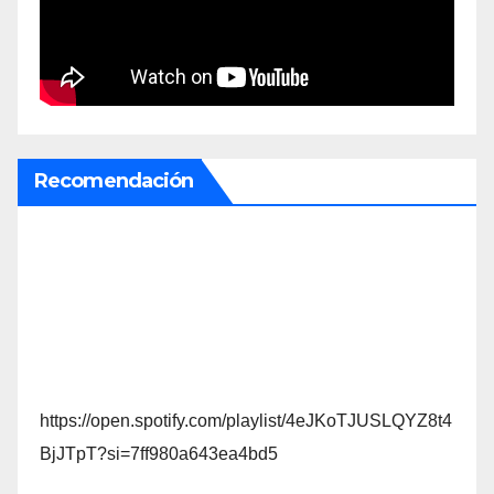
Recomendación
https://open.spotify.com/playlist/4eJKoTJUSLQYZ8t4
BjJTpT?si=7ff980a643ea4bd5