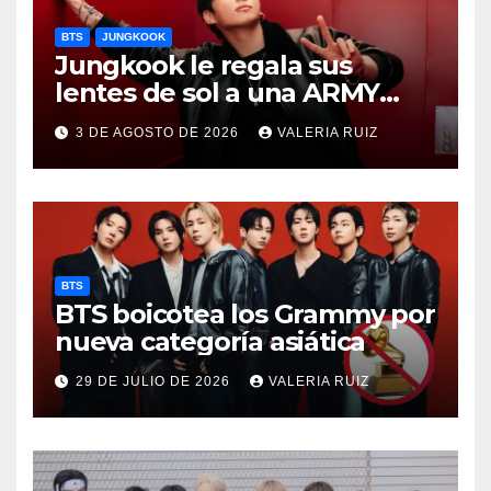
BTS
JUNGKOOK
Jungkook le regala sus
lentes de sol a una ARMY
durante concierto de BTS
3 DE AGOSTO DE 2026
VALERIA RUIZ
BTS
BTS boicotea los Grammy por
nueva categoría asiática
29 DE JULIO DE 2026
VALERIA RUIZ