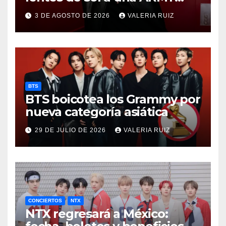
durante concierto de BTS
3 DE AGOSTO DE 2026
VALERIA RUIZ
BTS
BTS boicotea los Grammy por
nueva categoría asiática
29 DE JULIO DE 2026
VALERIA RUIZ
CONCIERTOS
NTX
NTX regresará a México: