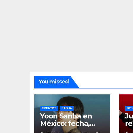
You missed
EVENTOS
SANHA
BTS
Yoon Sanha en
Ju
México: fecha,
re
precios y boletos
de