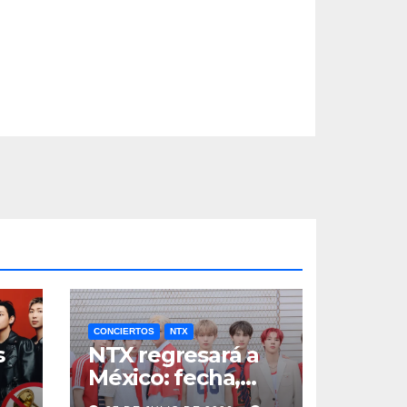
CONCIERTOS
NTX
s
NTX regresará a
México: fecha,
a
boletos y