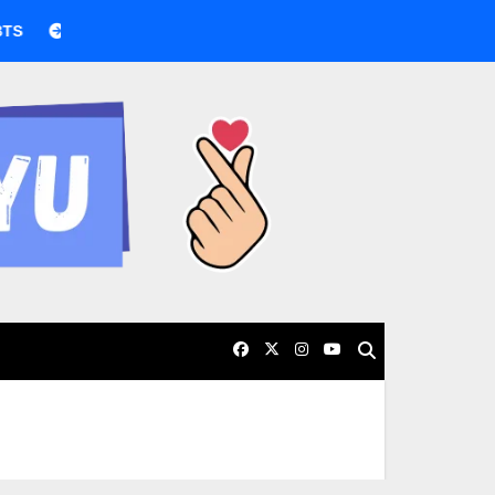
BTS boicotea los Grammy por nueva categoría asiática