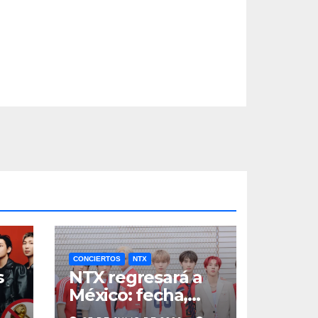
CONCIERTOS
NTX
s
NTX regresará a
México: fecha,
a
boletos y