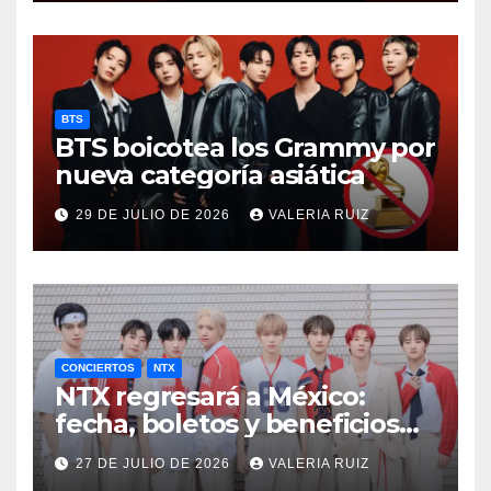
BTS
BTS boicotea los Grammy por
nueva categoría asiática
29 DE JULIO DE 2026
VALERIA RUIZ
CONCIERTOS
NTX
NTX regresará a México:
fecha, boletos y beneficios
VIP
27 DE JULIO DE 2026
VALERIA RUIZ