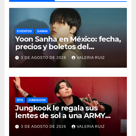
EVENTOS
SANHA
Yoon Sanha en México: fecha,
precios y boletos del
FANCON
3 DE AGOSTO DE 2026
VALERIA RUIZ
BTS
JUNGKOOK
Jungkook le regala sus
lentes de sol a una ARMY
durante concierto de BTS
3 DE AGOSTO DE 2026
VALERIA RUIZ